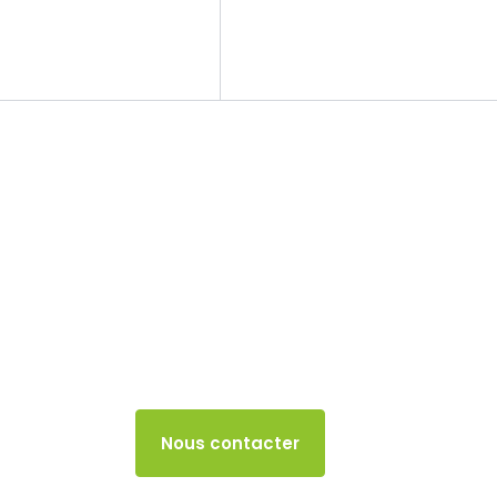
Le cabinet
Nos missions
Indice de la pro
spectacles et ac
Année 2024
3 JUIN 2024
Accès client
Nous contacter