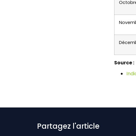
Octobr
Novemb
Décemb
Source :
Indi
Partagez l'article