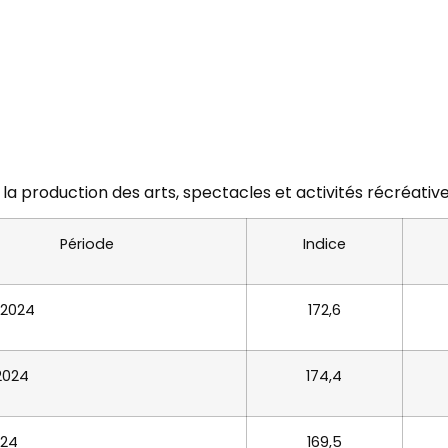
 la production des arts, spectacles et activités récréativ
Période
Indice
 2024
172,6
 2024
174,4
024
169,5