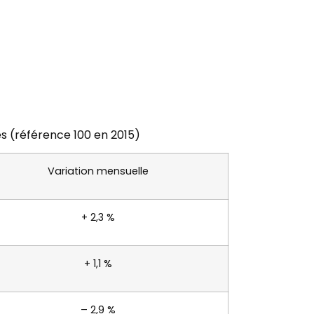
es (référence 100 en 2015)
Variation mensuelle
+ 2,3 %
+ 1,1 %
– 2,9 %