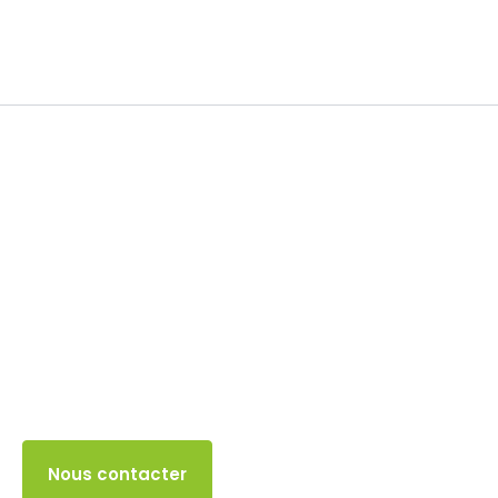
Impôt sur les sociétés
18 MAI 2024
Accès client
Nous contacter