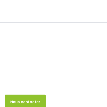
Impôt sur les sociétés
30 SEPTEMBRE 2025
Accès client
Nous contacter