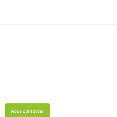
Impôt sur les sociétés
15 DÉCEMBRE 2025
Accès client
Nous contacter