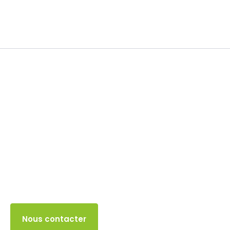
Impôt sur les sociétés
30 SEPTEMBRE 2025
Accès client
Nous contacter