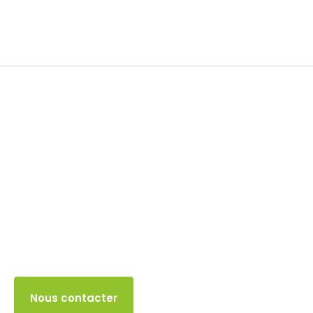
Impôt sur les sociétés
31 DÉCEMBRE 2025
Accès client
Nous contacter