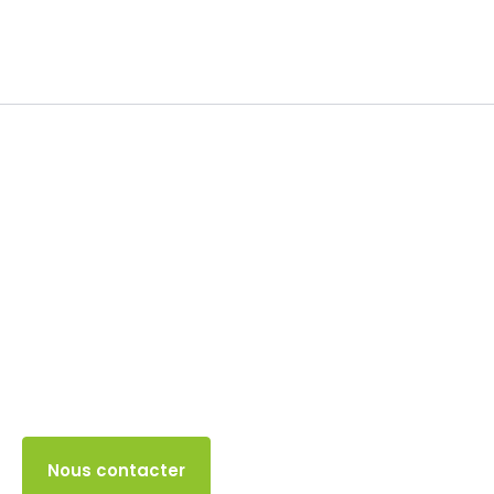
Impôt sur les sociétés
31 MAI 2024
Accès client
Nous contacter