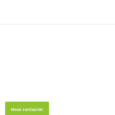
Impôt sur les sociétés
31 MAI 2024
Accès client
Nous contacter