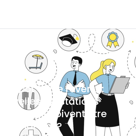
Impôt sur le revenu :
quelles prestations
sociales doivent être
déclarées ?
3 JUIN 2026