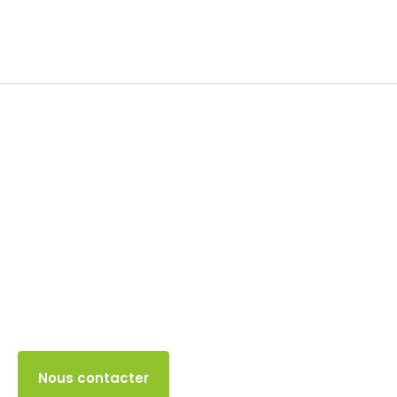
Impôt sur le revenu
6 JUIN 2024
Accès client
Nous contacter