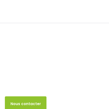
Impôt sur le revenu
21 MAI 2024
Accès client
Nous contacter