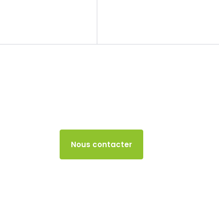
Le cabinet
Nos missions
Impôt sur le rev
30 MAI 2024
Accès client
Nous contacter