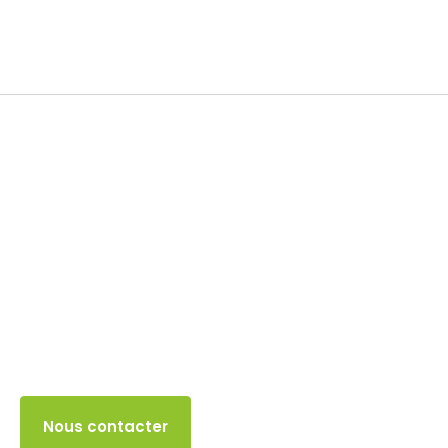
Franchise en base TVA
30 SEPTEMBRE 2025
Accès client
Nous contacter