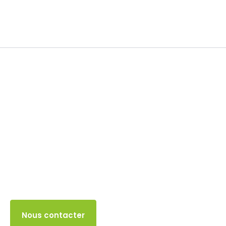
Franchise en base TVA
31 OCTOBRE 2025
Accès client
Nous contacter