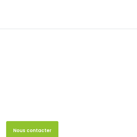
Franchise en base TVA
31 DÉCEMBRE 2025
Accès client
Nous contacter