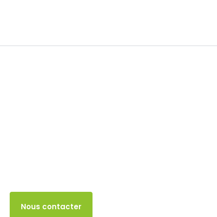
Franchise en base TVA
31 OCTOBRE 2024
Accès client
Nous contacter