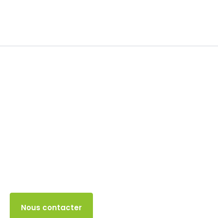
Franchise en base TVA
31 MAI 2024
Accès client
Nous contacter