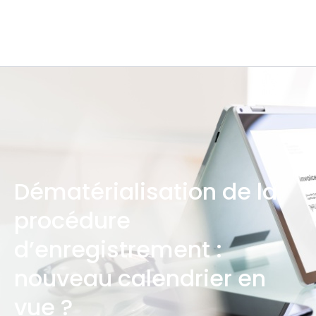
Dématérialisation de la
procédure
d’enregistrement :
nouveau calendrier en
vue ?