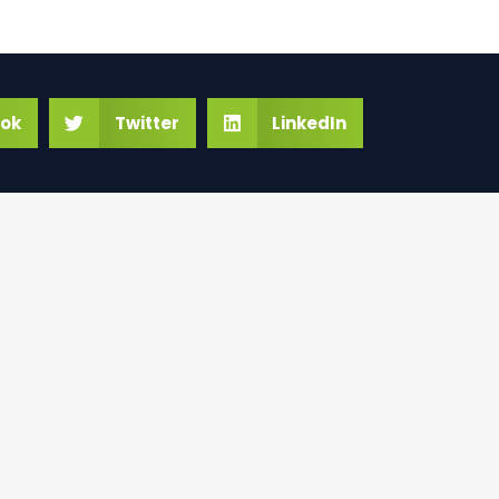
ok
Twitter
LinkedIn