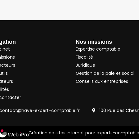
gation
Nos missions
binet
Expertise comptable
issions
Fiscalité
ecteurs
Juridique
tils
Gestion de la paie et social
ateurs
Conseils aux entreprises
lités
contacter
contact@haye-expert-comptable.fr
100 Rue des Ches
Création de sites internet pour experts-comptabl