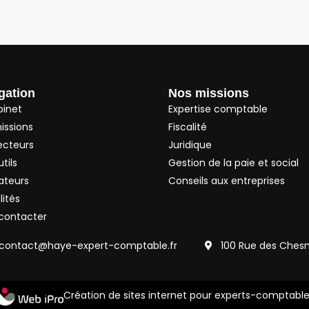
gation
Nos missions
binet
Expertise comptable
issions
Fiscalité
ecteurs
Juridique
tils
Gestion de la paie et social
ateurs
Conseils aux entreprises
lités
contacter
contact@haye-expert-comptable.fr
100 Rue des Ches
Création de sites internet pour experts-comptabl