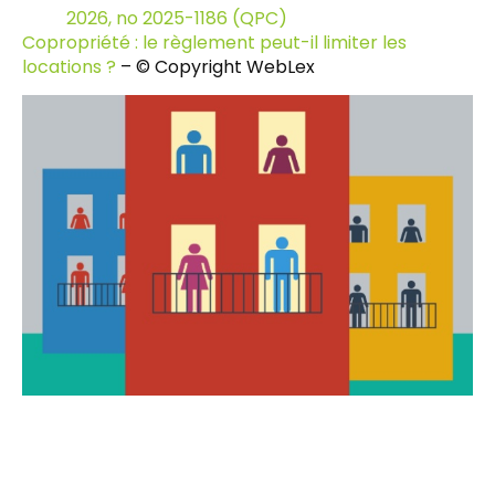
2026, no 2025-1186 (QPC)
Copropriété : le règlement peut-il limiter les
locations ?
– © Copyright WebLex