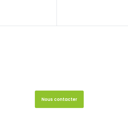
Le cabinet
Nos missions
Contribution sur
(entreprise relev
15 AVRIL 2025
Accès client
Nous contacter