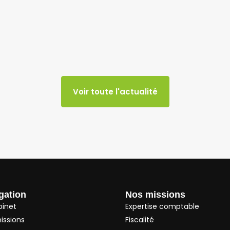
Voir toute l'actualité
gation
Nos missions
binet
Expertise comptable
issions
Fiscalité