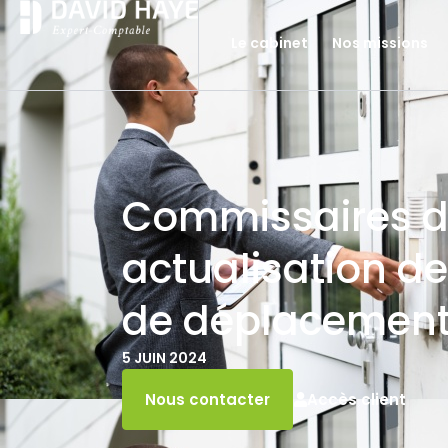
Le cabinet
Nos missions
Commissaires de
actualisation de
de déplacemen
5 JUIN 2024
Accès client
Nous contacter