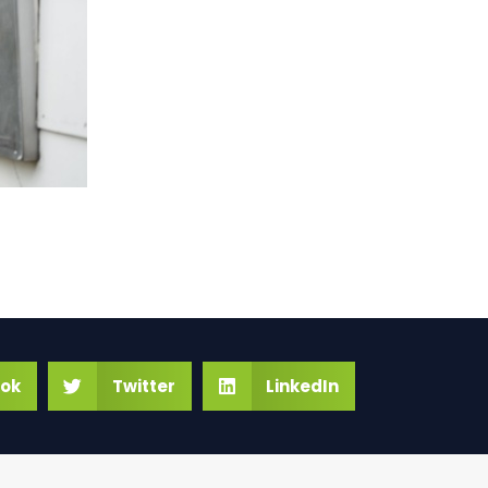
ok
Twitter
LinkedIn