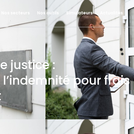
Nos secteurs
Nos outils
Simulateurs
Actualités
 justice :
 l’indemnité pour frais
t