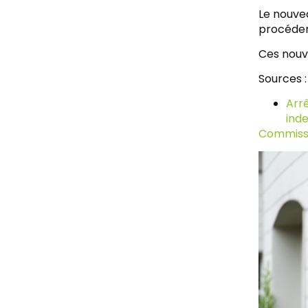
Le nouvea
procéder
Ces nouve
Sources :
Arrê
ind
Commissai