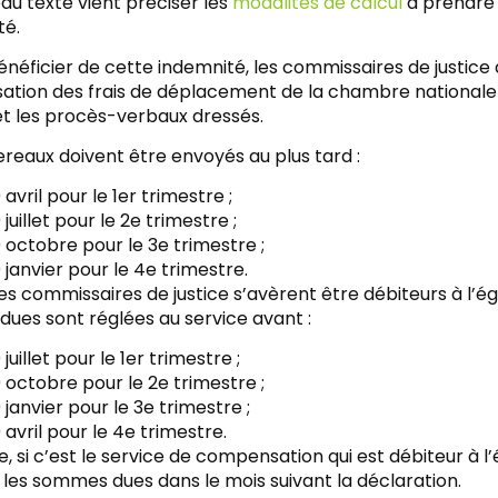
au texte vient préciser les
modalités de calcul
à prendre 
té.
énéficier de cette indemnité, les commissaires de justice 
tion des frais de déplacement de la chambre nationale 
 et les procès-verbaux dressés.
reaux doivent être envoyés au plus tard :
0 avril pour le 1er trimestre ;
0 juillet pour le 2e trimestre ;
0 octobre pour le 3e trimestre ;
0 janvier pour le 4e trimestre.
es commissaires de justice s’avèrent être débiteurs à l’é
ues sont réglées au service avant :
0 juillet pour le 1er trimestre ;
0 octobre pour le 2e trimestre ;
0 janvier pour le 3e trimestre ;
0 avril pour le 4e trimestre.
se, si c’est le service de compensation qui est débiteur à l’
r les sommes dues dans le mois suivant la déclaration.