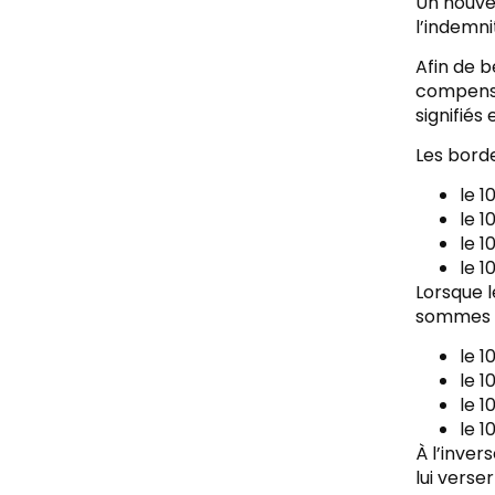
Un nouve
l’indemni
Afin de b
compensa
signifiés
Les borde
le 1
le 1
le 1
le 1
Lorsque l
sommes d
le 1
le 1
le 1
le 1
À l’inver
lui verse