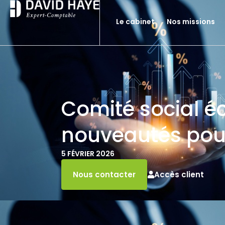
Le cabinet
Nos missions
Comité social é
nouveautés pou
5 FÉVRIER 2026
Accès client
Nous contacter