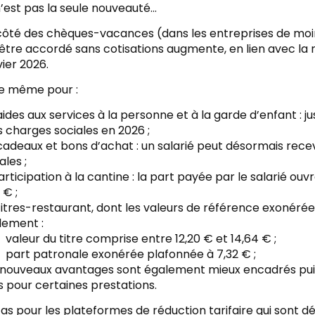
’est pas la seule nouveauté…
 côté des chèques-vacances (dans les entreprises de moin
tre accordé sans cotisations augmente, en lien avec la r
vier 2026.
de même pour :
aides aux services à la personne et à la garde d’enfant : 
 charges sociales en 2026 ;
cadeaux et bons d’achat : un salarié peut désormais recev
ales ;
articipation à la cantine : la part payée par le salarié ouv
 € ;
titres-restaurant, dont les valeurs de référence exonéré
lement :
valeur du titre comprise entre 12,20 € et 14,64 € ;
part patronale exonérée plafonnée à 7,32 € ;
 nouveaux avantages sont également mieux encadrés puis
 pour certaines prestations.
cas pour les plateformes de réduction tarifaire qui sont dé