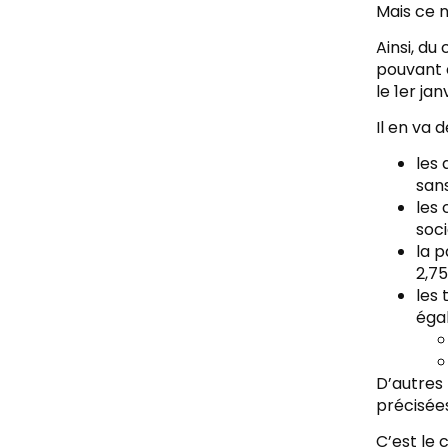
Mais ce n
Ainsi, du
pouvant ê
le 1er jan
Il en va 
les 
sans
les 
soci
la p
2,75
les 
éga
D’autres
précisées
C’est le 