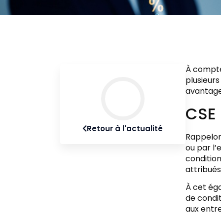
À compter
plusieur
avantage
CSE 
Retour à l'actualité
Rappelons
ou par l’
conditio
attribués
À cet éga
de condi
aux entre