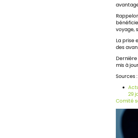
avantage
Rappelons
bénéficie
voyage, s
La prise
des avant
Dernière 
mis à jou
Sources :
Actu
29 j
Comité s