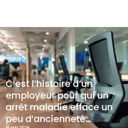
C’est l’histoire d’un
employeur pour qui un
arrêt maladie efface un
peu d’ancienneté…
15 MAI 2026