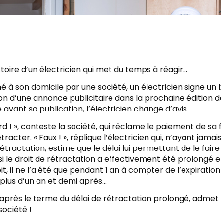
istoire d’un électricien qui met du temps à réagir…
 à son domicile par une société, un électricien signe u
on d’une annonce publicitaire dans la prochaine édition de 
e avant sa publication, l’électricien change d’avis…
rd ! », conteste la société, qui réclame le paiement de sa fa
étracter. « Faux ! », réplique l’électricien qui, n’ayant jam
rétractation, estime que le délai lui permettant de le faire 
 si le droit de rétractation a effectivement été prolongé en
t, il ne l’a été que pendant 1 an à compter de l’expiration du
plus d’un an et demi après…
 après le terme du délai de rétractation prolongé, admet l
société !