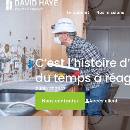
Le cabinet
Nos missions
C’est l’histoire 
du temps à réag
7 JUILLET 2023
Accès client
Nous contacter