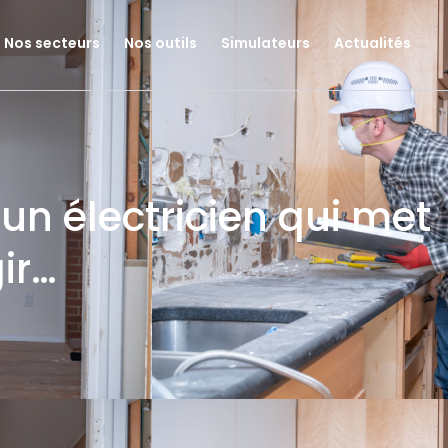
Nos secteurs
Nos outils
Simulateurs
Actualités
d’un électricien qui met
ir…