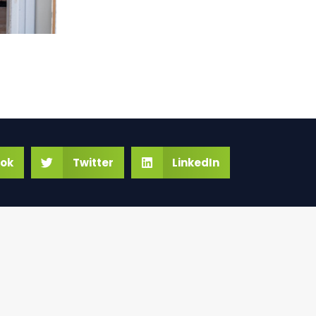
ok
Twitter
LinkedIn