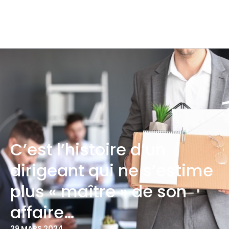
C’est l’histoire d’un
dirigeant qui ne s’estime
plus « maître » de son
affaire…
29 MARS 2024