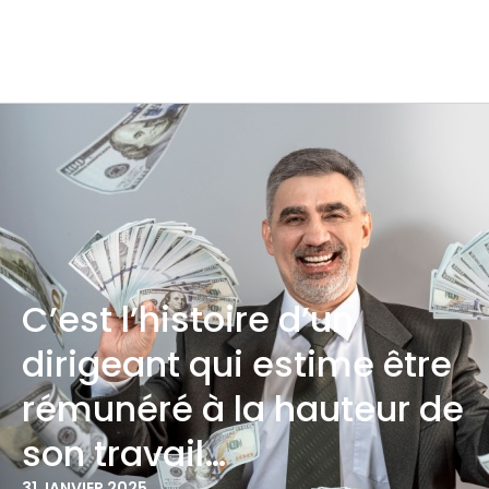
C’est l’histoire d’un
dirigeant qui estime être
rémunéré à la hauteur de
son travail…
31 JANVIER 2025