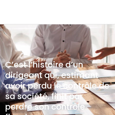
C’est l’histoire d’un
dirigeant qui, estimant
avoir perdu le contrôle de
sa société, finit par
perdre son contrôle