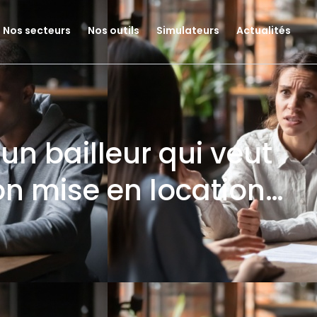
Nos secteurs
Nos outils
Simulateurs
Actualités
d’un bailleur qui veut
n mise en location…