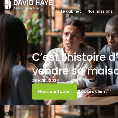
Le cabinet
Nos missions
C’est l’histoire 
vendre sa maiso
26 AVRIL 2024
Accès client
Nous contacter