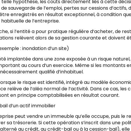
telle hypothèse, les coûts directement liés à cette déci
 de sauvegarde de l’emploi, pertes sur cessions d’actifs, 
tre enregistrés en résultat exceptionnel, à condition que 
 habituelle de l’entreprise.
he, si l’entité a pour pratique régulière d’acheter, de res
tions relèvent alors de sa gestion courante et doivent êtr
(exemple : inondation d’un site)
té implantée dans une zone exposée à un risque naturel, 
important au cours d’un exercice. Même si les montants en 
nécessairement qualifié d’inhabituel.
 lorsque le risque est identifié, intégré au modèle économ
e relève de l’aléa normal de l’activité. Dans ce cas, les
ont en principe comptabilisées en résultat courant.
ail d’un actif immobilier
eprise peut vendre un immeuble qu’elle occupe, puis le 
er sa trésorerie. Si cette opération s’inscrit dans une poli
alterné au crédit, au crédit-bail ou à la cession-bail), el