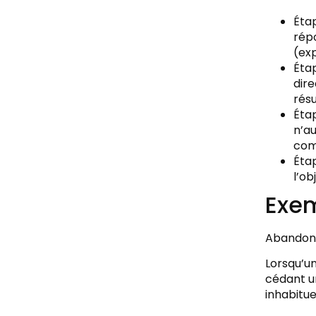
Étap
rép
(exp
Étap
dire
résu
Étap
n’au
comp
Étap
l’ob
Exe
Abandon d
Lorsqu’un
cédant u
inhabitu