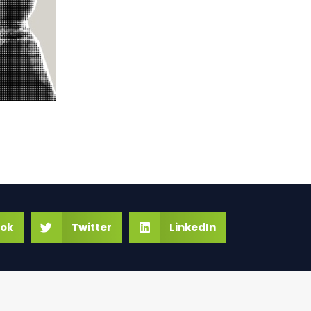
ok
Twitter
LinkedIn