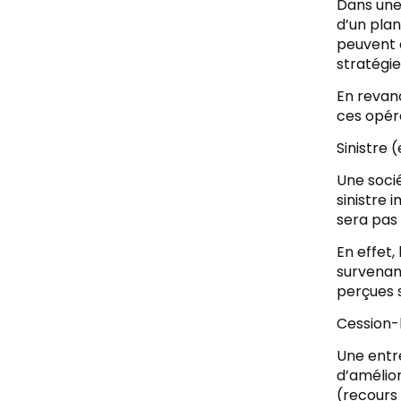
Dans une 
d’un plan
peuvent ê
stratégie
En revanc
ces opéra
Sinistre 
Une socié
sinistre 
sera pas 
En effet,
survenanc
perçues s
Cession-b
Une entr
d’amélior
(recours 