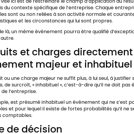
f visé ici est de restreindre le champ d’application du rés
 du contexte spécifique de l’entreprise. Chaque entrepris
elles sont ou non reliées à son activité normale et coura
stiques et les circonstances qui lui sont propres.
de là, un même événement pourra être qualifié d’excepti
autre.
uits et charges directement 
ement majeur et inhabituel
t ou une charge majeur ne suffit plus, à lui seul, à justifi
re, de surcroît, « inhabituel », c’est-à-dire qu’il ne doit pas
de l’entreprise.
ple, est présumé inhabituel un événement qui ne s’est pa
s et pour lequel il existe de fortes probabilités qu’il ne
s comptables.
e de décision