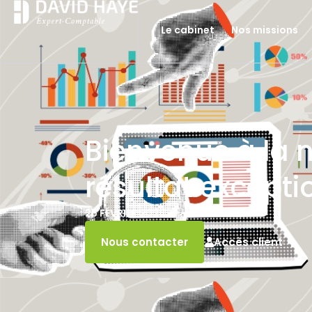
Le cabinet
Nos missions
Bienvenue à la n
résultat excepti
25 FÉVRIER 2026
Accès client
Nous contacter