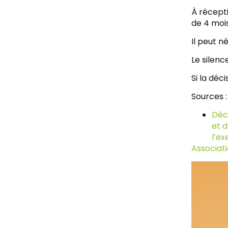
À récepti
de 4 mois
Il peut n
Le silenc
Si la déc
Sources :
Déc
et d
l’ex
Associati