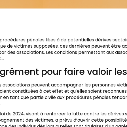
procédures pénales liées à de potentielles dérives sectai
que de victimes supposées, ces dernières peuvent être 
par des associations. Les conditions permettant aux assoc
s…
grément pour faire valoir les
s associations peuvent accompagner les personnes victim
soient constituées à cet effet et qu’elles soient reconnues 
r en tant que partie civile aux procédures pénales tenda
.
loi de 2024, visant à renforcer la lutte contre les dérives
gnement des victimes, a prévu d’ouvrir cette possibilité
nce des individus dès lors qu’elles sont titulaires d’un agr