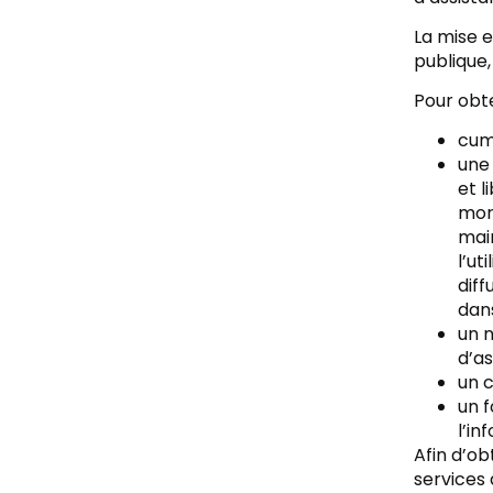
La mise e
publique,
Pour obte
cum
une 
et l
mor
mai
l’ut
diff
dan
un n
d’as
un c
un 
l’in
Afin d’ob
services 