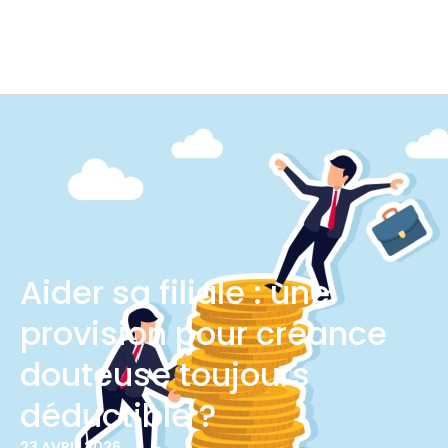
Aider sa filiale : une
provision pour créance
douteuse toujours
déductible ?
23 AVRIL 2026